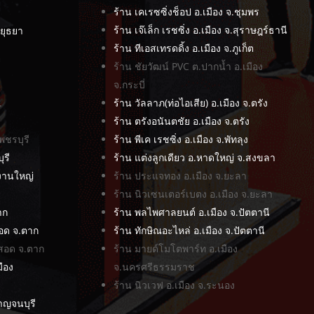
ร้าน เคเรซซิ่งช็อป อ.เมือง จ.ชุมพร
ร้าน เจ๊เล็ก เรชซิ่ง อ.เมือง จ.สุราษฎร์ธานี
อยุธยา
ร้าน ทีเอสเทรดดิ้ง อ.เมือง จ.ภูเก็ต
ร้าน ชัยวัฒน์ PVC ต.ปากน้ำ อ.เมือง
จ.กระบี่
.
ร้าน วัลลาภ(ท่อไอเสีย) อ.เมือง จ.ตรัง
ร้าน ตรังอนันตชัย อ.เมือง จ.ตรัง
พชรบุรี
ร้าน พีเค เรชซิ่ง อ.เมือง จ.พัทลุง
ุรี
ร้าน แต่งลูกเดียว อ.หาดใหญ่ จ.สงขลา
งานใหญ่
ร้าน ประแจทอง อ.เมือง จ.ยะลา
ร้าน นิวเซนเตอร์เบตง อ.เมือง จ.ยะลา
าก
ร้าน พลไพศาลยนต์ อ.เมือง จ.ปัตตานี
สอด จ.ตาก
ร้าน ทักษิณอะไหล่ อ.เมือง จ.ปัตตานี
ม่สอด จ.ตาก
ร้าน มายด์โมโตพาร์ท อ.เมือง
ือง
จ.นครศรีธรรมราช
ร้าน นิวเวฟ อ.เมือง จ.ระนอง
าญจนบุรี