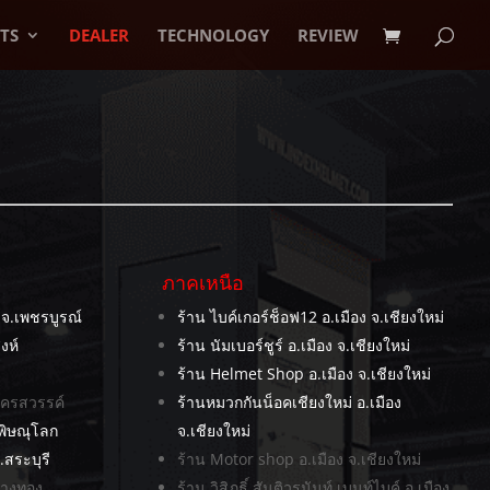
TS
DEALER
TECHNOLOGY
REVIEW
ภาคเหนือ
 จ.เพชรบูรณ์
ร้าน ไบค์เกอร์ช็อฟ12 อ.เมือง จ.เชียงใหม่
งห์
ร้าน นัมเบอร์ชูร์ อ.เมือง จ.เชียงใหม่
ร้าน Helmet Shop อ.เมือง จ.เชียงใหม่
.นครสวรรค์
ร้านหมวกกันน็อคเชียงใหม่ อ.เมือง
.พิษณุโลก
จ.เชียงใหม่
.สระบุรี
ร้าน Motor shop อ.เมือง จ.เชียงใหม่
อ่างทอง
ร้าน วิสิฏธิ์ สันติวรนันท์ เบนท์ไบค์ อ.เมือง