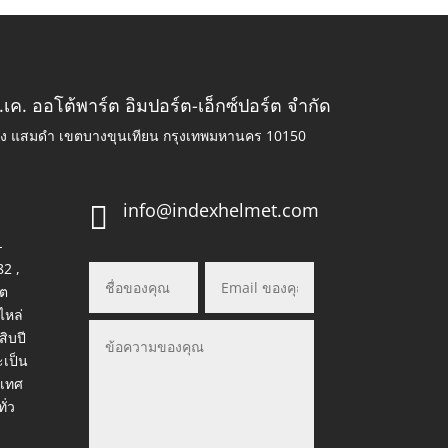
.เค. ออโต้พาร์ต อิมปอร์ต-เอ็กซ์ปอร์ต จำกัด
วง แสมดำ เขตบางขุนเทียน กรุงเทพมหานคร 10150
info@indexhelmet.com

-
82 ,
ต
ไหล่
สิบปี
ะเป็น
ะเทศ
ั่ว