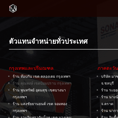
ตัวแทนจำหน่ายทั่วประเทศ
กรุงเทพและปริมณฑล
ภาคตะวั
ร้าน ท๊อปกัน เขต คลองเตย กรุงเทพฯ
บริษัท มา
ร้าน คุณพงษ์ เขตป้อมปราบ กรุงเทพฯ
จ.ชลบุรี
ร้าน พูนทรัพย์ อุดมสุข เขตบางนา
ร้าน ระยอ
กรุงเทพฯ
ร้าน นางน้
ร้าน แสงชัยยานยนต์ เขต จอมทอง
จ.ตราด
กรุงเทพฯ
ร้าน นากา
ร้าน รามอินทรากันน็อค เขต บางเขน
ร้าน อินดี