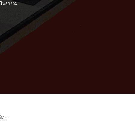
อ.โพธาราม