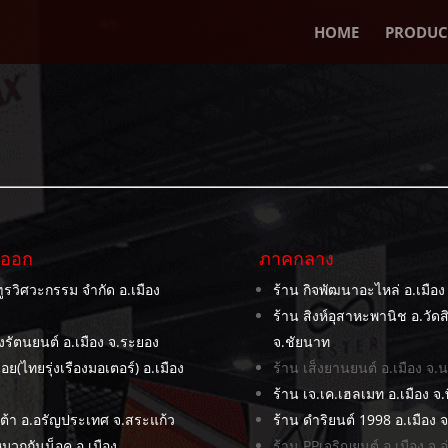
HOME
PRODUC
นออก
ภาคกลาง
ฑูรวิศวะกรรม จำกัด อ.เมือง
ร้าน กิจพัฒนาอะไหล่ อ.เมือง
ร้าน สิงห์อุสาหะพานิช อ.วัดสิ
งรัตนยนต์ อ.เมือง จ.ระยอง
จ.ชัยนาท
อย(ไทยรุ่งเรืองมอเตอร์) อ.เมือง
ร้าน เส็งยานยนต์ อ.เมือง จ
ร้าน เจ.เค.เฮลเมท อ.เมือง จ
ต้า อ.อรัญประเทศ จ.สระแก้ว
ร้าน ดำริยนต์ 1998 อ.เมือง จ
้หมวกกันน็อค อ.เมือง
ร้าน PPเจริญยนต์ อ.เมือง จ.