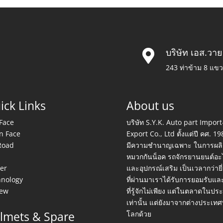
บริษัท เอส.วาย

243 ท่าข้าม 8 แข
ick Links
About us
 Face
บริษัท S.Y.K. Auto part Import
n Face
Export Co., Ltd ตั้งแต่ปี คศ. 19
Road
มีความชำนาญเฉพาะ ในการผลิ
S
หมวกกันน็อค รถจักรยานยนต์อะ
er
และอุปกรณ์เสริม เป็นเวลากว่ายี่
hnology
ที่ผ่านมาเราได้รับการยอมรับแล
iew
ที่รู้จักไม่เพียง แต่ในตลาดในปร
เท่านั้น แต่ยังมาจากต่างประเทศท
lmets & Spare
โลกด้วย