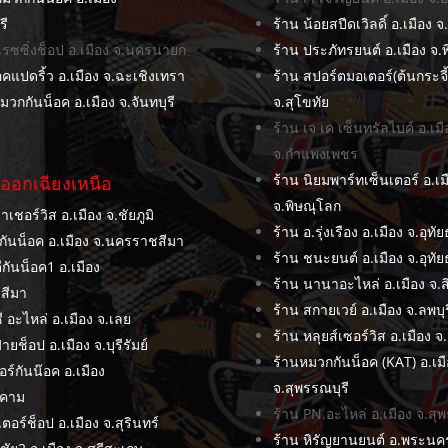
รี
ร้าน น้อยสปีดเวิลดิ์ อ.เมือง จ
นเรซซิ่งช็อป อ.เมือง จ.นครนายก
ร้าน ประภัทรยนต์ อ.เมือง จ.พ
อคแปดริ้ว อ.เมือง จ.ฉะเชิงเทรา
ร้าน สปอร์ตมอเตอร์(ต้นกระจี้
วกกันน็อค อ.เมือง จ.จันทบุรี
จ.สุโขทัย
ร้าน เจ เค เซ็นทรัลไบค์ อ.เมื
จ.กำแพงเพชร
ร้าน นิยมพาร์ทเซ็นเตอร์ อ.เม
ออกเฉียงเหนือ
จ.พิษณุโลก
าเชอร์วิส อ.เมือง จ.ชัยภูมิ
ร้าน อ.รุ่งเรือง อ.เมือง จ.อุทั
ีกันน็อค อ.เมือง จ.นครราชสีมา
ร้าน ชนะยนต์ อ.เมือง จ.อุทัย
กันน็อค1 อ.เมือง
ร้าน นานาอะไหล่ อ.เมือง จ.สิง
สีมา
ร้าน สกายเวย์ อ.เมือง จ.ลพบุร
ี อะไหล่ อ.เมือง จ.เลย
ร้าน หลุยส์เซอร์วิส อ.เมือง จ.
ายช็อป อ.เมือง จ.บุรีรัมย์
ร้านหมวกกันน็อค (KAT) อ.เม
อร์กันน๊อค อ.เมือง
จ.สุพรรณบุรี
รคาม
ร้าน PN.อะไหล่ อ.เมือง จ.สุ
ตอร์ช็อป อ.เมือง จ.สุรินทร์
ร้าน หิรัญยานยนต์ อ.พระนค