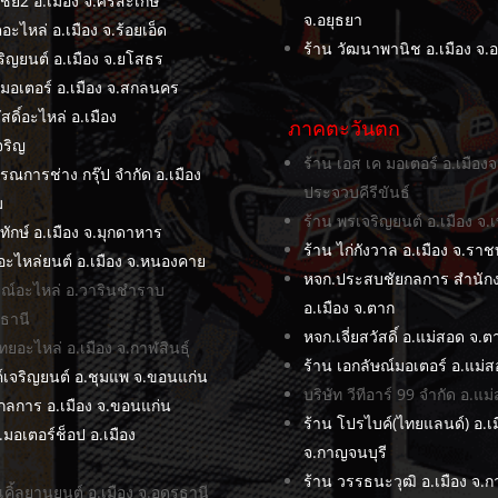
ชัย2 อ.เมือง จ.ศรีสะเกษ
จ.อยุธยา
อะไหล่ อ.เมือง จ.ร้อยเอ็ด
ร้าน วัฒนาพานิช อ.เมือง จ.
จริญยนต์ อ.เมือง จ.ยโสธร
มอเตอร์ อ.เมือง จ.สกลนคร
ัสดิ์อะไหล่ อ.เมือง
ภาคตะวันตก
จริญ
ร้าน เอส เค มอเตอร์ อ.เมืองจ
รรณการช่าง กรุ๊ป จำกัด อ.เมือง
ประจวบคีรีขันธ์
ม
ร้าน พรเจริญยนต์ อ.เมือง จ.เ
ิทักษ์ อ.เมือง จ.มุกดาหาร
ร้าน ไก่กังวาล อ.เมือง จ.ราชบ
ูอะไหล่ยนต์ อ.เมือง จ.หนองคาย
หจก.ประสบชัยกลการ สำนัก
รณ์อะไหล่ อ.วารินชำราบ
อ.เมือง จ.ตาก
ธานี
หจก.เจี่ยสวัสดิ์ อ.แม่สอด จ.ต
ยอะไหล่ อ.เมือง จ.กาฬสินธุ์
ร้าน เอกลัษณ์มอเตอร์ อ.แม่
์เจริญยนต์ อ.ชุมแพ จ.ขอนแก่น
บริษัท วีทีอาร์ 99 จำกัด อ.แ
กลการ อ.เมือง จ.ขอนแก่น
ร้าน โปรไบค์(ไทยแลนด์) อ.เม
.มอเตอร์ช็อป อ.เมือง
จ.กาญจนบุรี
ี
ร้าน วรรธนะวุฒิ อ.เมือง จ.ก
เคิ้ลยานยนต์ อ.เมือง จ.อุดรธานี