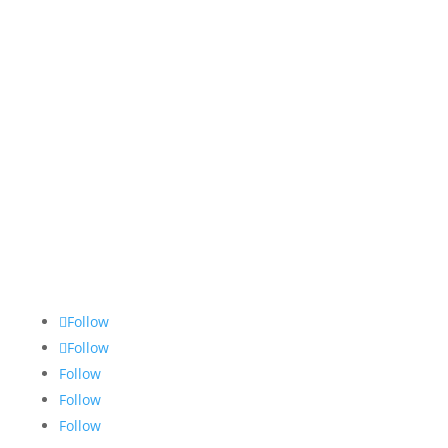
บริษัท เอส.วาย.เค. ออโต้พาร์ต อิมปอร์ต-เอ็กซ์
ปอร์ต จำกัด
243 ท่าข้าม 8 แขวง แสมดำ เขตบางขุนเทียน
กรุงเทพมหานคร 10150
หมวกกันน็อต index หมวกกันน็อคไทย ของคนไทย
มาตรฐานยุโรป
Follow
Follow
Follow
Follow
Follow