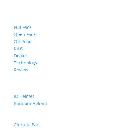
Quick Links
Full Face
Open Face
Off Road
KiDS
Dealer
Technology
Review
Helmets & Spare Parts
ID Helmet
Random Helmet
Snell Helmet
Proto Helmet
Chikada Part