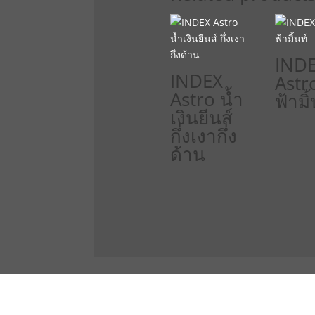
IND
INDEX
Astro
Astro น้ำ
ฟ้ามิ้
เงินยีนส์
กึ่งเงากึ่ง
ด้าน