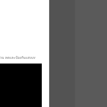
ดข่วน ลดและป้องกันแสงuv