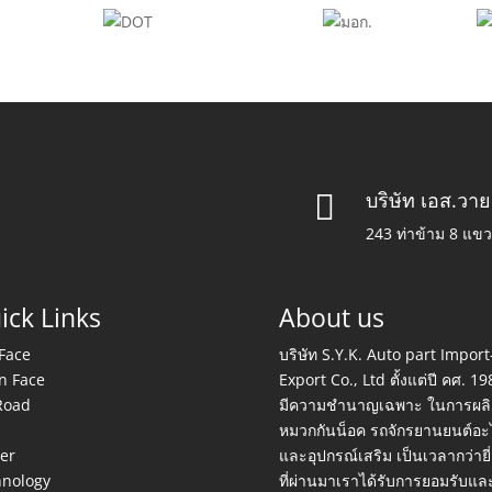
บริษัท เอส.วาย

243 ท่าข้าม 8 แข
ick Links
About us
 Face
บริษัท S.Y.K. Auto part Import
n Face
Export Co., Ltd ตั้งแต่ปี คศ. 19
Road
มีความชำนาญเฉพาะ ในการผลิ
S
หมวกกันน็อค รถจักรยานยนต์อะ
er
และอุปกรณ์เสริม เป็นเวลากว่ายี่
hnology
ที่ผ่านมาเราได้รับการยอมรับแล