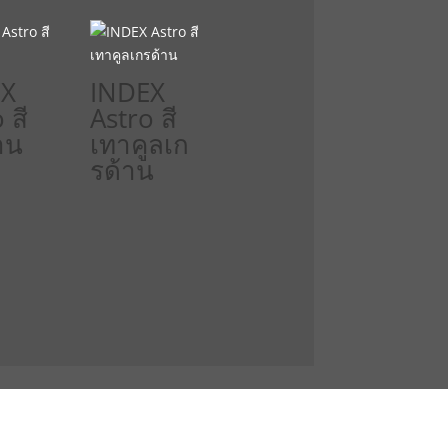
EX
INDEX
 สี
Astro สี
าน
เทาคูลเก
รด้าน