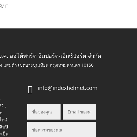
.เค. ออโต้พาร์ต อิมปอร์ต-เอ็กซ์ปอร์ต จำกัด
วง แสมดำ เขตบางขุนเทียน กรุงเทพมหานคร 10150
info@indexhelmet.com

-
82 ,
ต
ไหล่
สิบปี
ะเป็น