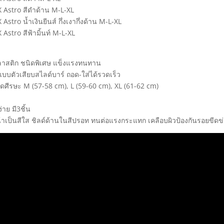
 Astro สีดำด้าน M-L-XL
stro น้ำเงินยีนส์ กึ่งเงากึ่งด้าน M-L-XL
Astro สีฟ้ามิ้นท์ M-L-XL
ลาสติก ชนิดพิเศษ แข็งแรงทนทาน
บตัวเสียบสไลด์บาร์ ถอด-ใส่ได้รวดเร็ว
าดศีรษะ M (57-58 cm), L (59-60 cm), XL (61-62 cm)
ย มี3ชิ้น
น้าเป็นสีใส ชิลด์ด้านในสีปรอท ทนต่อแรงกระแทก เคลือบผิวป้องกันรอยขี