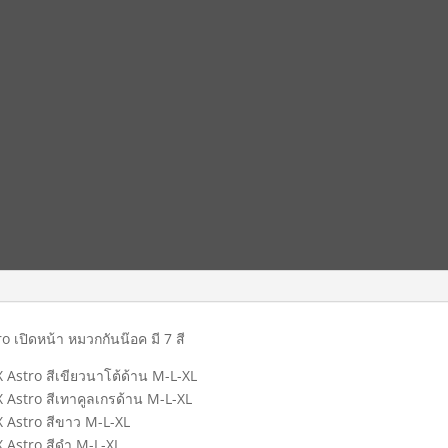
o เปิดหน้า หมวกกันน๊อค มี 7 สี
 Astro สีเขียวนาโต้ด้าน M-L-XL
 Astro สีเทาคูลเกรด้าน M-L-XL
X Astro สีขาว M-L-XL
 Astro สีดำ M-L-XL