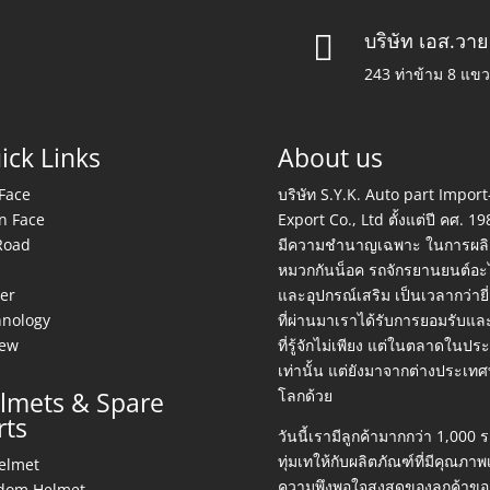
บริษัท เอส.วาย

243 ท่าข้าม 8 แข
ick Links
About us
 Face
บริษัท S.Y.K. Auto part Import
n Face
Export Co., Ltd ตั้งแต่ปี คศ. 19
Road
มีความชำนาญเฉพาะ ในการผลิ
S
หมวกกันน็อค รถจักรยานยนต์อะ
er
และอุปกรณ์เสริม เป็นเวลากว่ายี่
hnology
ที่ผ่านมาเราได้รับการยอมรับแล
iew
ที่รู้จักไม่เพียง แต่ในตลาดในปร
เท่านั้น แต่ยังมาจากต่างประเทศท
lmets & Spare
โลกด้วย
rts
วันนี้เรามีลูกค้ามากกว่า 1,000 รา
ทุ่มเทให้กับผลิตภัณฑ์ที่มีคุณภาพเ
elmet
ความพึงพอใจสูงสุดของลูกค้าขอ
dom Helmet