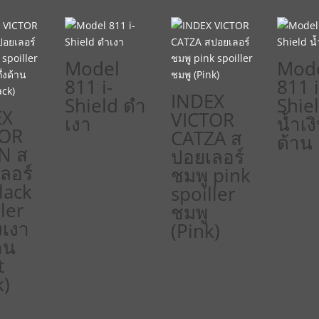
Model
Mod
811 i-
811 i
INDEX
Shield ดำ
Shie
EX
VICTOR
เงา
น้ำเง
TOR
CATZA ส
ด้าน
N ส
ปอยเลอร์
ลอร์
ชมพู pink
lack
spoiller
ler
ชมพู
งเงา
(Pink)
้าน
t
k)