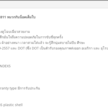
811 หมวกกันน็อคเต็มใบ
ทรงดูโฉบเฉี่ยวสวยงาม
ู้สึกมั่นใจถึงความปลอดภัยในการขับขี่ทุกครั้ง
้าอย่างหนา เวลาสวมใส่แล้ว จะรู้สึกนุ่มสบายไม่บีบ ศีรษะ
-2557 และ DOT (ซึ่ง DOT เป็นตัวรับรองคุณภาพส่งออก อเมริกา และ ยุโร
MINDEX5
ranty type มีการรับประกัน
S plastic shell