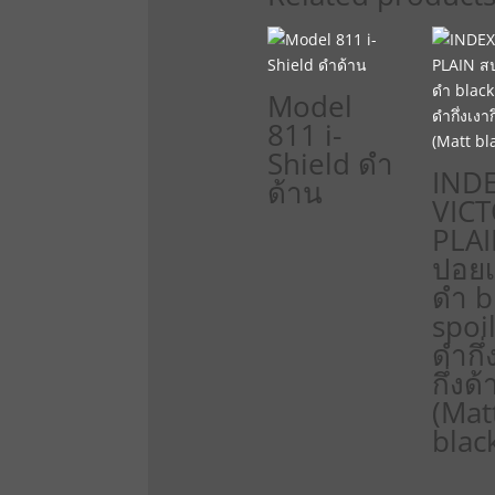
Model
811 i-
Shield ดำ
IND
ด้าน
VIC
PLAI
ปอยเ
ดำ b
spoil
ดำกึ่
กึ่งด
(Mat
blac