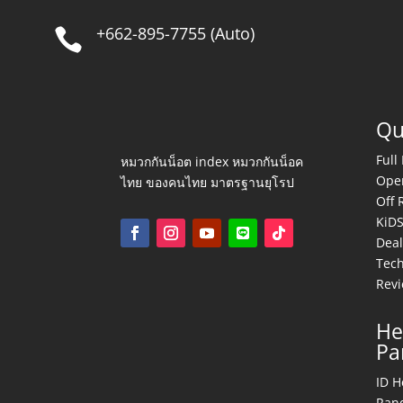
+662-895-7755 (Auto)

Qu
Full
หมวกกันน็อต index หมวกกันน็อค
Ope
ไทย ของคนไทย มาตรฐานยุโรป
Off 
KiD
Deal
Tec
Rev
He
Pa
ID H
Ran