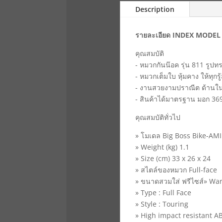
Description
รายละเอียด INDEX MODEL 
คุณสมบัติ
- หมวกกันน๊อค รุ่น 811 รูป
- หมวกเต็มใบ หุ้มคาง ให้ทุกร
- งานสวยงามปราณีต ด้านใน ผ
- สินค้าได้มาตรฐาน มอก 369
คุณสมบัติทั่วไป
» โมเดล Big Boss Bike-A
» Weight (kg) 1.1
» Size (cm) 33 x 26 x 24
» สไตล์ของหมวก Full-face
» ขนาดสวมใส่ ฟรีไซส์» War
» Type : Full Face
» Style : Touring
» High impact resistant AB