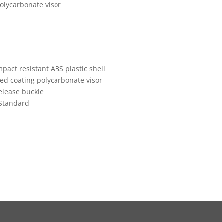
polycarbonate visor
mpact resistant ABS plastic shell
ched coating polycarbonate visor
elease buckle
 Standard
s