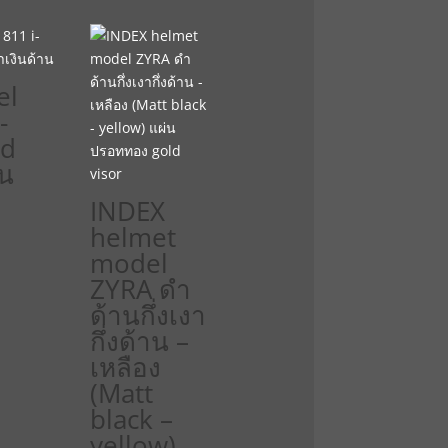
el
-
ld
ิน
INDEX
helmet
model
ZYRA ดำ
ด้านกึ่งเงา
กึ่งด้าน –
เหลือง
(Matt
black –
yellow)