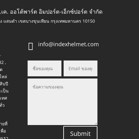
.เค. ออโต้พาร์ต อิมปอร์ต-เอ็กซ์ปอร์ต จำกัด
วง แสมดำ เขตบางขุนเทียน กรุงเทพมหานคร 10150
info@indexhelmet.com

-
82 ,
ต
ไหล่
สิบปี
ะเป็น
ะเทศ
ั่ว
ยที่
พื่อ
Submit
งเรา