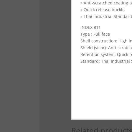
» Anti-scratched coating 
» Quick release buckle
» Thai Industrial Standard
INDEX 811
Type : Full face
Shell construction: High i
Shield (visor): Anti-scrat
Retention system: Quick r
Standard: Thai Industrial
Related product