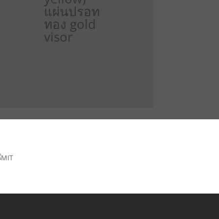
แผ่นปรอท
ทอง gold
visor