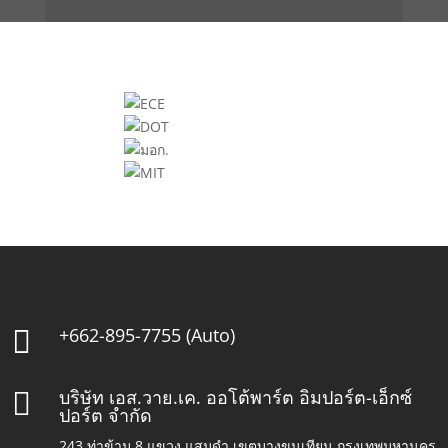
+662-895-7755 (Auto)

บริษัท เอส.วาย.เค. ออโต้พาร์ต อิมปอร์ต-เอ็กซ์

ปอร์ต จำกัด
243 ท่าข้าม 8 แขวง แสมดำ เขตบางขุนเทียน กรุงเทพมหานคร