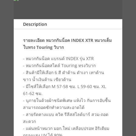
Description
รายละเอียด หมวกกันน็อค INDEX XTR หมวกเต็ม
ใบทรง Touring วิบาก
- หมวกกันน็อค แบรนด์ INDEX รุ่น XTR
- หมวกกันน็อคสไตล์ Touring ทรงวิบาก
- สินค้ามีให้เลือก 6 สี ดำด้าน ดำเงา เทาด้าน
ขาว น้ำเงินด้าน เขียวด้าน
- มีไซส์ให้เลือก M 57-58 ซม. L 59-60 ซม. XL
61-62 ซม.
- บุภายในด้วยผ้าชนิดพิเศษ แห้งไว กันการอับชื้น
สามารถถอดซักทำความสะอาดได้
- สายรัดคางแบบ ควิค รีลีสสไลด์บาร์ สวม-ถอด
สะดวก
- แผ่นหน้าหมวก มอก.ใหม่ เคลือบปรอท อิริเดียม
กรองแสง UV ได้ 80%