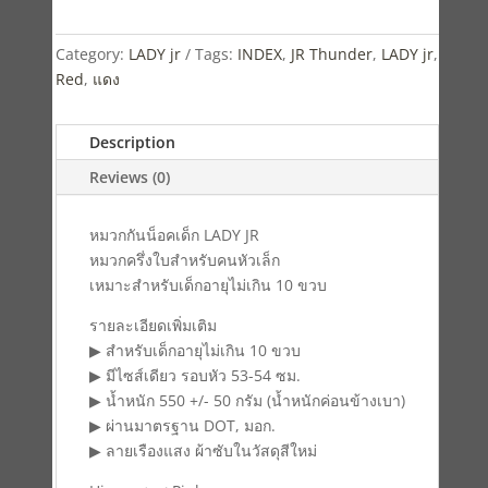
Category:
LADY jr
Tags:
INDEX
,
JR Thunder
,
LADY jr
,
Red
,
แดง
Description
Reviews (0)
หมวกกันน็อคเด็ก LADY JR
หมวกครึ่งใบสำหรับคนหัวเล็ก
เหมาะสำหรับเด็กอายุไม่เกิน 10 ขวบ
รายละเอียดเพิ่มเติม
▶ สำหรับเด็กอายุไม่เกิน 10 ขวบ
▶ มีไซส์เดียว รอบหัว 53-54 ซม.
▶ น้ำหนัก 550 +/- 50 กรัม (น้ำหนักค่อนข้างเบา)
▶ ผ่านมาตรฐาน DOT, มอก.
▶ ลายเรืองแสง ผ้าซับในวัสดุสีใหม่