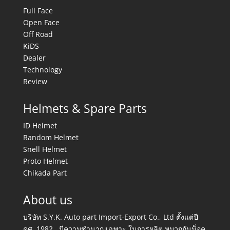
Full Face
Open Face
Off Road
KiDS
Dealer
Technology
Review
Helmets & Spare Parts
ID Helmet
Random Helmet
Snell Helmet
Proto Helmet
Chikada Part
About us
บริษัท S.Y.K. Auto part Import-Export Co., Ltd ตั้งแต่ปี
คศ. 1982 , มีความชำนาญเฉพาะ ในการผลิต หมวกกันน็อค