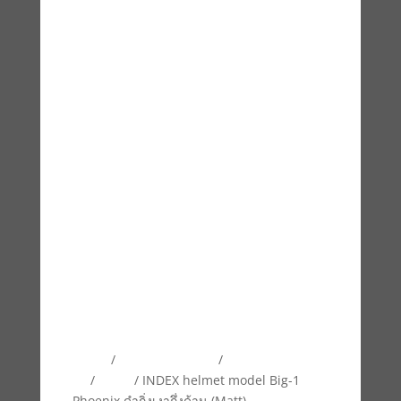
Home
/
INDEX HELMETS
/
หมวกกันน็อคเต็ม
ใบ
/
BIG-1
/ INDEX helmet model Big-1
Phoenix ดำกิ่งเงากึ่งด้าน (Matt)