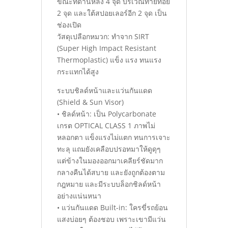
ขณะที่ด้านหลัง 4 จุด บริเวณท้ายทอย
2 จุด และใต้สปอยเลอร์อีก 2 จุด เป็น
ช่องเปิด
วัสดุเปลือกหมวก: ทําจาก SIRT
(Super High Impact Resistant
Thermoplastic) แข็ง แรง ทนแรง
กระแทกได้สูง
ระบบชิลด์หน้าและแว่นกันแดด
(Shield & Sun Visor)
• ชิลด์หน้า: เป็น Polycarbonate
เกรต OPTICAL CLASS 1 ภาพไม่
หลอกตา แข็งแรงไม่แตก ทนการเจาะ
ทะลุ แถมยังเคลือบปรอทมาให้ดูดุๆ
แต่ข้างในมองออกมาเคลียร์ชัดมาก
กลางคืนได้สบาย และยังถูกต้องตาม
กฎหมาย และมีระบบล็อกชิลด์หน้า
อย่างแน่นหนา
• แว่นกันแดด Built-in: ใครขี่รถย้อน
แสงบ่อยๆ ต้องชอบ เพราะเขามีแว่น